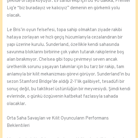
şekilde ortaya koyuyor. Ev sahibi ekip için bu 90 dakika, Premier
Lig’e “biz buradayız ve kalıcıyız” demenin en görkemli yolu
olacak.
Le Bris’in oyun felsefesi, topa sahip olmaktan ziyade rakibi
hataya zorlayan ve hızlı geçiş hücumlarıyla cezalandıran bir
yapı üzerine kurulu. Sunderland, özellikle kendi sahasında
savunma bloklarını birbirine çok yakın tutarak rakiplerine boş
alan bırakmıyor. Chelsea gibi topu çevirmeyi seven ancak
üretkenlik sorunu yaşayan takımlar için bu tarz bir rakip, tam
anlamıyla bir kilit mekanizması görevi görüyor. Sunderland’in bu
sezon Stamford Bridge’de aldığı 2-1’lik galibiyet, tesadüfi bir
sonuç değil, bu taktiksel üstünlüğün bir meyvesiydi. Şimdi kendi
evlerinde, o günkü özgüvenin katbekat fazlasıyla sahada
olacaklar.
Orta Saha Savaşları ve Kilit Oyuncuların Performans
Beklentileri