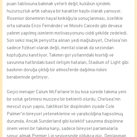
puan tablosuna bakmak yeterli değil; kulübün içindeki
huzursuzluk artık sahaya bir karakter kaybı olarak yansıyor.
Rosenior döneminin hayal kırıklığıyla sonuçlanması, özellikle
orta sahada Enzo Fernández ve Moisés Caicedo gibi devasa
yatırım yapılmış isimlerin motivasyonunu ciddi şekilde zedeledi.
Son sekiz maçlık periyotta alınan yedi mağlubiyet, Chelsea’nin
sadece fiziksel olarak değil, mental olarak da sezondan
koptuğunu kanıtlıyor. Takımın gol yollarındaki kısırlığı ve
savunma hattındaki basit iletişim hataları, Stadium of Light gibi
baskının doruğa çıktığı bir atmosferde dağılma riskini
beraberinde getiriyor.
Geçici menajer Calum McFarlane’in bu kısa sürede takıma yeni
bir soluk getirmesi mucizevi bir beklenti olurdu. Chelsea’nin
mevcut oyun yapısı, taktiksel bir disiplinden ziyade Cole
Palmer’ın bireysel yeteneklerine ve yaratıcılığına hapsolmuş
durumda. Ancak Sunderland gibi kolektif savunma disiplinine
önem veren bir takıma karşı, sadece bireysel parlamalarla
sonuç almak Premier Lig seviyesinde oldukça güç. Deplasman