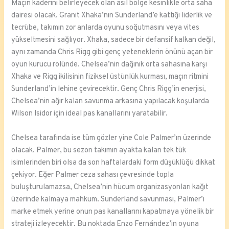
Maçın kaderini belirleyecek olan asıl bölge kesinlikle orta saha
dairesi olacak. Granit Xhaka’nın Sunderland’e kattığı liderlik ve
tecrübe, takımın zor anlarda oyunu soğutmasını veya vites
yükseltmesini sağlıyor. Xhaka, sadece bir defansif kalkan değil,
aynı zamanda Chris Rigg gibi genç yeteneklerin önünü açan bir
oyun kurucu rolünde. Chelsea’nin dağınık orta sahasına karşı
Xhaka ve Rigg ikilisinin fiziksel üstünlük kurması, maçın ritmini
Sunderland’in lehine çevirecektir. Genç Chris Rigg’in enerjisi,
Chelsea’nin ağır kalan savunma arkasına yapılacak koşularda
Wilson Isidor için ideal pas kanallarını yaratabilir.
Chelsea tarafında ise tüm gözler yine Cole Palmer’ın üzerinde
olacak. Palmer, bu sezon takımın ayakta kalan tek tük
isimlerinden biri olsa da son haftalardaki form düşüklüğü dikkat
çekiyor. Eğer Palmer ceza sahası çevresinde topla
buluşturulamazsa, Chelsea’nin hücum organizasyonları kağıt
üzerinde kalmaya mahkum. Sunderland savunması, Palmer’ı
marke etmek yerine onun pas kanallarını kapatmaya yönelik bir
strateji izleyecektir. Bu noktada Enzo Fernández’in oyuna