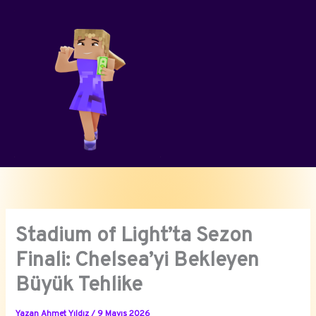
İçeriğe
atla
Stadium of Light’ta Sezon
Finali: Chelsea’yi Bekleyen
Büyük Tehlike
Yazan
Ahmet Yıldız
/
9 Mayıs 2026