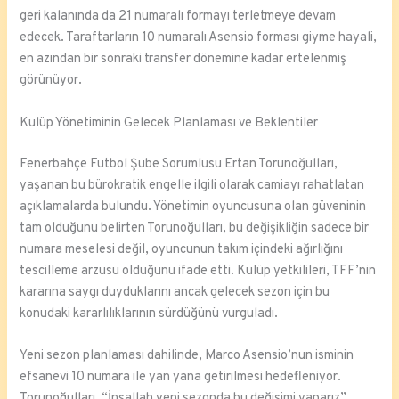
geri kalanında da 21 numaralı formayı terletmeye devam
edecek. Taraftarların 10 numaralı Asensio forması giyme hayali,
en azından bir sonraki transfer dönemine kadar ertelenmiş
görünüyor.
Kulüp Yönetiminin Gelecek Planlaması ve Beklentiler
Fenerbahçe Futbol Şube Sorumlusu Ertan Torunoğulları,
yaşanan bu bürokratik engelle ilgili olarak camiayı rahatlatan
açıklamalarda bulundu. Yönetimin oyuncusuna olan güveninin
tam olduğunu belirten Torunoğulları, bu değişikliğin sadece bir
numara meselesi değil, oyuncunun takım içindeki ağırlığını
tescilleme arzusu olduğunu ifade etti. Kulüp yetkilileri, TFF’nin
kararına saygı duyduklarını ancak gelecek sezon için bu
konudaki kararlılıklarının sürdüğünü vurguladı.
Yeni sezon planlaması dahilinde, Marco Asensio’nun isminin
efsanevi 10 numara ile yan yana getirilmesi hedefleniyor.
Torunoğulları, “İnşallah yeni sezonda bu değişimi yaparız”