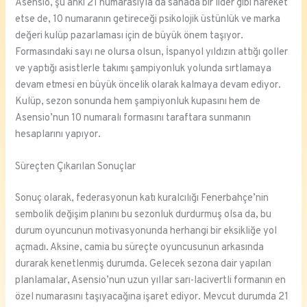
Asensio, şu anki 21 numarasıyla da sahada bir lider gibi hareket
etse de, 10 numaranın getireceği psikolojik üstünlük ve marka
değeri kulüp pazarlaması için de büyük önem taşıyor.
Formasındaki sayı ne olursa olsun, İspanyol yıldızın attığı goller
ve yaptığı asistlerle takımı şampiyonluk yolunda sırtlamaya
devam etmesi en büyük öncelik olarak kalmaya devam ediyor.
Kulüp, sezon sonunda hem şampiyonluk kupasını hem de
Asensio’nun 10 numaralı formasını taraftara sunmanın
hesaplarını yapıyor.
Süreçten Çıkarılan Sonuçlar
Sonuç olarak, federasyonun katı kuralcılığı Fenerbahçe’nin
sembolik değişim planını bu sezonluk durdurmuş olsa da, bu
durum oyuncunun motivasyonunda herhangi bir eksikliğe yol
açmadı. Aksine, camia bu süreçte oyuncusunun arkasında
durarak kenetlenmiş durumda. Gelecek sezona dair yapılan
planlamalar, Asensio’nun uzun yıllar sarı-lacivertli formanın en
özel numarasını taşıyacağına işaret ediyor. Mevcut durumda 21