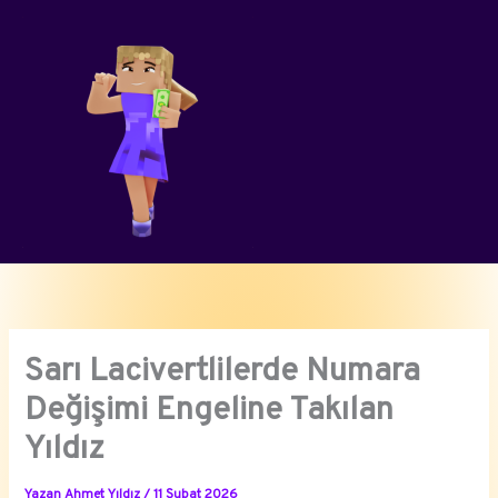
İçeriğe
atla
Sarı Lacivertlilerde Numara
Değişimi Engeline Takılan
Yıldız
Yazan
Ahmet Yıldız
/
11 Şubat 2026