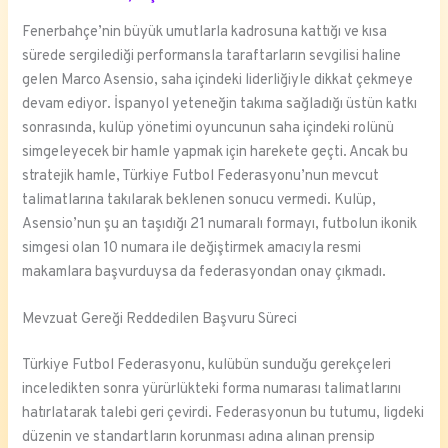
Fenerbahçe’nin büyük umutlarla kadrosuna kattığı ve kısa
sürede sergilediği performansla taraftarların sevgilisi haline
gelen Marco Asensio, saha içindeki liderliğiyle dikkat çekmeye
devam ediyor. İspanyol yeteneğin takıma sağladığı üstün katkı
sonrasında, kulüp yönetimi oyuncunun saha içindeki rolünü
simgeleyecek bir hamle yapmak için harekete geçti. Ancak bu
stratejik hamle, Türkiye Futbol Federasyonu’nun mevcut
talimatlarına takılarak beklenen sonucu vermedi. Kulüp,
Asensio’nun şu an taşıdığı 21 numaralı formayı, futbolun ikonik
simgesi olan 10 numara ile değiştirmek amacıyla resmi
makamlara başvurduysa da federasyondan onay çıkmadı.
Mevzuat Gereği Reddedilen Başvuru Süreci
Türkiye Futbol Federasyonu, kulübün sunduğu gerekçeleri
inceledikten sonra yürürlükteki forma numarası talimatlarını
hatırlatarak talebi geri çevirdi. Federasyonun bu tutumu, ligdeki
düzenin ve standartların korunması adına alınan prensip