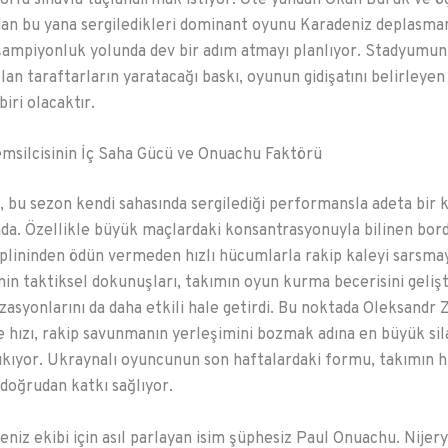
an bu yana sergiledikleri dominant oyunu Karadeniz deplasma
şampiyonluk yolunda dev bir adım atmayı planlıyor. Stadyumu
lan taraftarların yaratacağı baskı, oyunun gidişatını belirleye
iri olacaktır.
msilcisinin İç Saha Gücü ve Onuachu Faktörü
 bu sezon kendi sahasında sergilediği performansla adeta bir k
a. Özellikle büyük maçlardaki konsantrasyonuyla bilinen bord
plininden ödün vermeden hızlı hücumlarla rakip kaleyi sarsmay
nin taktiksel dokunuşları, takımın oyun kurma becerisini gelişt
zasyonlarını da daha etkili hale getirdi. Bu noktada Oleksandr
 ve hızı, rakip savunmanın yerleşimini bozmak adına en büyük sil
ıkıyor. Ukraynalı oyuncunun son haftalardaki formu, takımın
 doğrudan katkı sağlıyor.
niz ekibi için asıl parlayan isim şüphesiz Paul Onuachu. Nijery