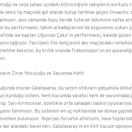
nlüğü ve ceza sahası içindeki bitiriciliğiyle rakiplerin korkulu r
ste sekiz lig maçında gol atarak kulüp tarihine geçen Onuachu,
lmıyor, aynı zamanda topu ileride tutarak takımının nefes al
un bu performansı, takım arkadaşlarının da özgüvenini yukarı ç
fında ise kaptan Uğurcan Çakır’ın performansı, kalede güven 
sini sağlıyor. Tecrübeli file bekçisinin dev maçlardaki refleksl
netme becerisi, bu kritik sınavda Trabzonspor’un en güvendiği
or.
lıların Zirve Yolculuğu ve Savunma Hattı
uğunda oturan Galatasaray, bu sezon istikrarlı gidişatıyla dikka
un kurduğu sistem, hem hücumda yaratıcı hem de savunmada 
hip. Sarı-kırmızılılar, özellikle orta sahadaki baskın oyunlarıyl
ansı tanımıyor. Bu sistemin en uç noktasında ise dünya çapında 
Osimhen bulunuyor. Nijeryalı forvetin atletizmi, hava toplarınd
e dar alandaki becerileri, Galatasaray’ın en kilit hücum opsiyo