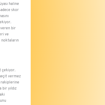
üyası haline
 sadece skor
masını
ekiyor.
veren bir
eri ve
 noktaların
t çekiyor.
geçit vermez
a rakiplerine
bir yıldız
aki
nunu