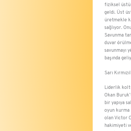
fiziksel üstü
geldi. Üst ü
üretmekle ka
sağlıyor. On
Savunma tara
duvar örülme
savunmayı yö
başında geliy
Sarı Kırmızı
Liderlik kolt
Okan Buruk’
bir yapıya sa
oyun kurma ş
olan Victor 
hakimiyeti v