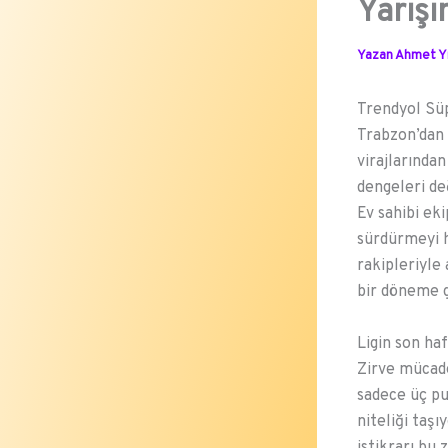
Yarışı
Yazan
Ahmet Yı
Trendyol Süp
Trabzon’dan 
virajlarında
dengeleri de
Ev sahibi eki
sürdürmeyi h
rakipleriyle
bir döneme g
Ligin son haf
Zirve mücade
sadece üç pu
niteliği taş
istikrarı bu