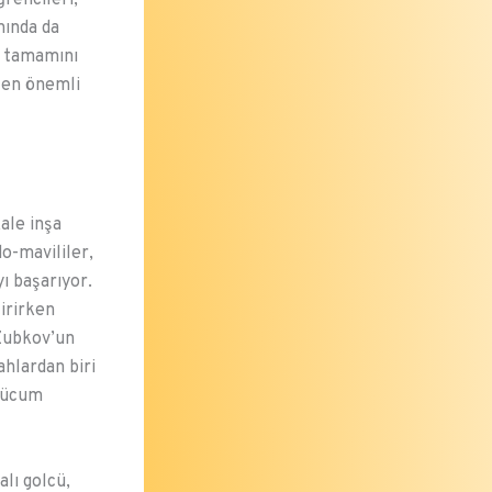
nında da
n tamamını
n en önemli
ale inşa
o-mavililer,
ı başarıyor.
irirken
 Zubkov’un
ahlardan biri
 hücum
alı golcü,