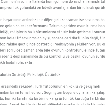
 Osimhen’in son haftalarda hem gol hem de asist anlamında ta
şampiyonluk yolundaki en büyük avantajlardan biri olarak görül
ın başarısının ardındaki bir diğer gizli kahraman ise savunma ha
line gelen kaleci performansı. Takımın geriden oyun kurma bece
nliği, rakiplerin hızlı hücumlarını etkisiz hale getirme konus
kımın kolektif savunma anlayışı, sadece geri dörtlünün değil, t
op rakibe geçtiğinde gösterdiği reaksiyonla şekilleniyor. Bu dis
lıları zorlu deplasmanlarda bile oyunun kontrolünü elinde tutan
aradeniz deplasmanında da bu kontrollü ve baskılı oyunun sürd
ikli hedefi olacaktır.
abetin Getirdiği Psikolojik Üstünlük
p arasındaki rekabet, Türk futbolunun en köklü ve çekişmeli
nden birini temsil ediyor. Geçmişten bugüne oynanan karşıla
de, her iki tarafın da birbirine karşı üstünlük kurduğu farklı d
üyor. Ancak bu tür derbi niteliğindeki maçlarda istatistiklerde