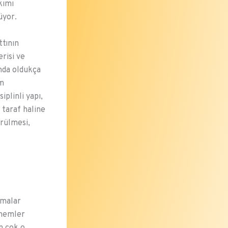
kımı
üyor.
ttının
risi ve
unda oldukça
üm
iplinli yapı,
 taraf haline
ürülmesi,
şmalar
önemler
n çok o