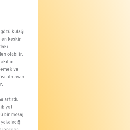
 gözü kulağı
 en keskin
daki
en olabilir.
takibini
nlemek ve
fisi olmayan
r.
 artırdı.
libiyet
ü bir mesaj
 yakaladığı
ğrencileri,