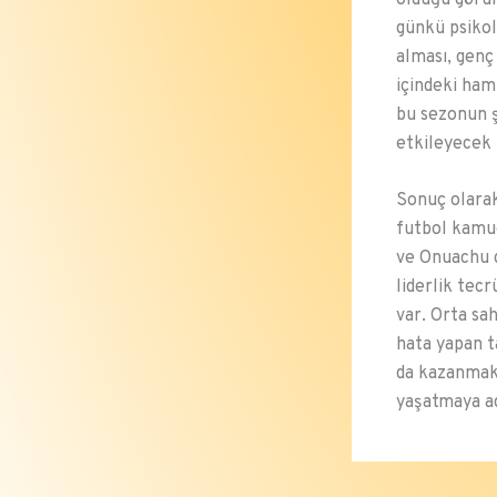
günkü psikol
alması, genç
içindeki ham
bu sezonun ş
etkileyecek 
Sonuç olarak
futbol kamuo
ve Onuachu g
liderlik tec
var. Orta sah
hata yapan t
da kazanmak 
yaşatmaya a