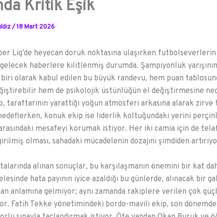
nda Kritik Eşik
ldız
/
18 Mart 2026
er Lig’de heyecan doruk noktasına ulaşırken futbolseverlerin
gelecek haberlere kilitlenmiş durumda. Şampiyonluk yarışının
n biri olarak kabul edilen bu büyük randevu, hem puan tablosun
ğiştirebilir hem de psikolojik üstünlüğün el değiştirmesine ned
p, taraftarının yarattığı yoğun atmosferi arkasına alarak zirve 
edeflerken, konuk ekip ise liderlik koltuğundaki yerini perçi
 arasındaki mesafeyi korumak istiyor. Her iki camia için de tela
irilmiş olması, sahadaki mücadelenin dozajını şimdiden artırıyo
talarında alınan sonuçlar, bu karşılaşmanın önemini bir kat daha
lesinde hata payının iyice azaldığı bu günlerde, alınacak bir ga
an anlamına gelmiyor; aynı zamanda rakiplere verilen çok güçl
ıyor. Fatih Tekke yönetimindeki bordo-mavili ekip, son dönemde
 zorlu sınavla taçlandırmak istiyor. Öte yandan Okan Buruk ve ö