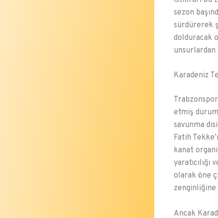
sezon başınd
sürdürerek 
dolduracak o
unsurlardan b
Karadeniz Te
Trabzonspor,
etmiş durumd
savunma disi
Fatih Tekke’
kanat organi
yaratıcılığı
olarak öne ç
zenginliğine
Ancak Karade