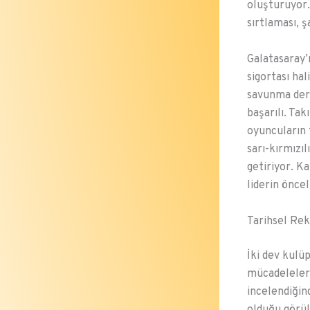
oluşturuyor.
sırtlaması, 
Galatasaray’
sigortası ha
savunma deri
başarılı. Ta
oyuncuların t
sarı-kırmızı
getiriyor. K
liderin öncel
Tarihsel Rek
İki dev kulü
mücadeleleri
incelendiğin
olduğu görül