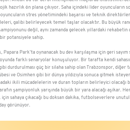
ojik hazırlık ön plana çıkıyor. Saha içindeki lider oyuncuların 
 oyuncuların stres yönetimindeki başarısı ve teknik direktörle
leleri, galibi belirleyecek temel taşlar olacaktır. Bu büyük ra
ampiyonunu değil, aynı zamanda gelecek yıllardaki rekabetin d
bir potansiyele sahip.
, Papara Park’ta oynanacak bu dev karşılaşma için geri sayım
yunda farklı senaryolar konuşuluyor. Bir tarafta kendi sahas
ibi durdurulması güç bir silaha sahip olan Trabzonspor, diğer t
rübesi ve Osimhen gibi bir dünya yıldızıyla sonuca gitmek isteye
adaki ikili mücadelelerin ve duran topların belirleyici olacağı 
arafın şampiyonluk yarışında büyük bir yara alacağı aşikar. Her
için sahaya çıkacağı bu doksan dakika, futbolseverlere unutu
day görünüyor.