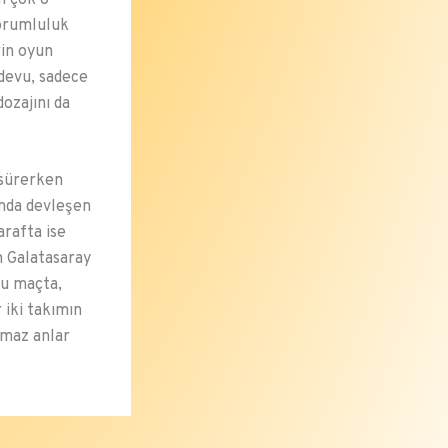
sorumluluk
rin oyun
ndevu, sadece
ozajını da
 sürerken
ında devleşen
arafta ise
n Galatasaray
bu maçta,
 iki takımın
lmaz anlar