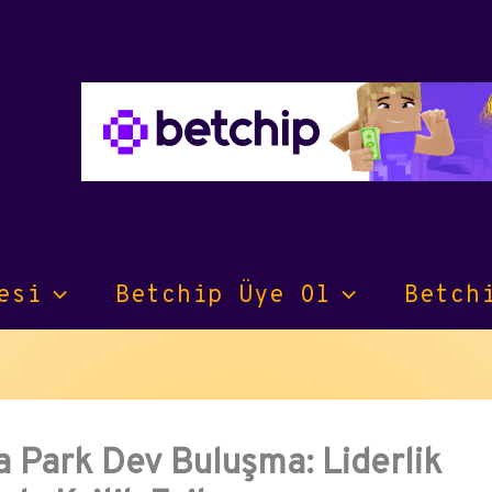
esi
Betchip Üye Ol
Betch
 Park Dev Buluşma: Liderlik