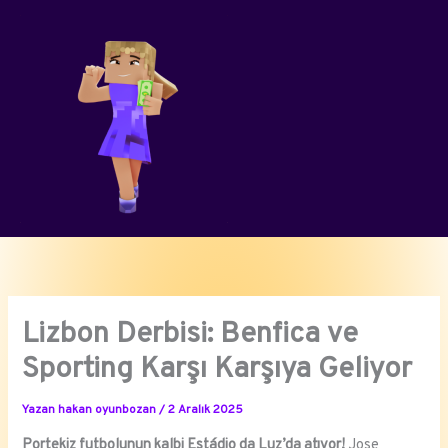
İçeriğe
atla
Lizbon Derbisi: Benfica ve
Sporting Karşı Karşıya Geliyor
Yazan
hakan oyunbozan
/
2 Aralık 2025
Portekiz futbolunun kalbi Estádio da Luz’da atıyor!
Jose