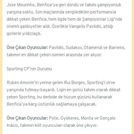
Jose Mourinho, Benfica’ya geri döndü ve takımı şampiyonluk
yarışına soktu. Son maçlarında sergiledikleri performansla
dikkat çeken Benfica, hem ligde hem de Şampiyonlar Ligi’nde
önemli galibiyetler aldı. Özellikle Vangelis Pavlidis, attığı
gollerle yıldızlaştı.
Öne Çıkan Oyuncular:
Pavlidis, Sudakov, Otamendi ve Barreiro,
takımın en dikkat çeken isimleri arasında yer alıyor.
Sporting CP’nin Durumu
Ruben Amorim’in yerine gelen Rui Borges, Sporting’i zirve
yarışında tutmayı başardı. Ligin en golcü takımı olarak dikkat
çeken Sporting, bu derbide de hücum gücünü kullanarak
Benfica’ya karşı üstünlük sağlamaya çalışacak.
Öne Çıkan Oyuncular:
Pote, Gyökeres, Morita ve Gonçalo
Inácio, takımın kilit oyuncuları olarak öne çıkıyor.