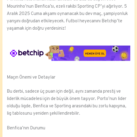
Mourinho’nun Benfica’sı, ezeli rakibi Sporting CP’yi ağırlıyor. 5
Aralık 2025 Cuma akşamı oynanacak bu dev maç, şampiyonluk
yarışını doğrudan etkileyecek. Futbol heyecanını Betchip’te
yaşamak için doğru yerdesiniz!
Maçın Önemi ve Detaylar
Bu derbi, sadece üç puan için değil, aynı zamanda prestij ve
liderlik mücadelesi için de büyük önem taşıyor. Porto’nun lider
olduğu ligde, Benfica ve Sporting arasındaki bu zorlu kapışma,
lig tablosunu yeniden şekillendirebilir.
Benfica’nın Durumu