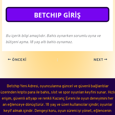
Bu içerik bilgi amaçlıdır. Bahis oynarken sorumlu oyna ve
bütçeni aşma. 18 yaş altı bahis oynamaz.
ÖNCEKI
NEXT
Betchip Yeni Adresi, oyuncularına güncel ve güvenli bağlantılar
üzerinden kripto para ile bahis, slot ve spor oyunları keyfini sunar. Hızlı
erişim, güvenli altyapı ve renkli Kazanç Evreni ile oyun deneyimini her
an eğlenceye dönüştürür. 18 yaş ve üzeri kullanıcılar içindir; oyunlar
keyif almak içindir. Dengeyi koru, oyun süreni iyi yönet, eğlencenin