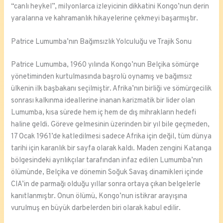
“canlı heykel”, milyonlarca izleyicinin dikkatini Kongo’nun derin
yaralarına ve kahramanlık hikayelerine çekmeyi başarmıştır.
Patrice Lumumba’nın Bağımsızlık Yolculuğu ve Trajik Sonu
Patrice Lumumba, 1960 yılında Kongo’nun Belçika sömürge
yönetiminden kurtulmasında başrolü oynamış ve bağımsız
ülkenin ilk başbakanı seçilmiştir. Afrika’nın birliği ve sömürgecilik
sonrası kalkınma ideallerine inanan karizmatik bir lider olan
Lumumba, kısa sürede hem iç hem de dış mihrakların hedefi
haline geldi. Göreve gelmesinin üzerinden bir yıl bile geçmeden,
17 Ocak 1961’de katledilmesi sadece Afrika için değil, tüm dünya
tarihi için karanlık bir sayfa olarak kaldı. Maden zengini Katanga
bölgesindeki ayrılıkçılar tarafından infaz edilen Lumumba’nın
ölümünde, Belçika ve dönemin Soğuk Savaş dinamikleri içinde
CIA’in de parmağı olduğu yıllar sonra ortaya çıkan belgelerle
kanıtlanmıştır. Onun ölümü, Kongo’nun istikrar arayışına
vurulmuş en büyük darbelerden biri olarak kabul edilir.