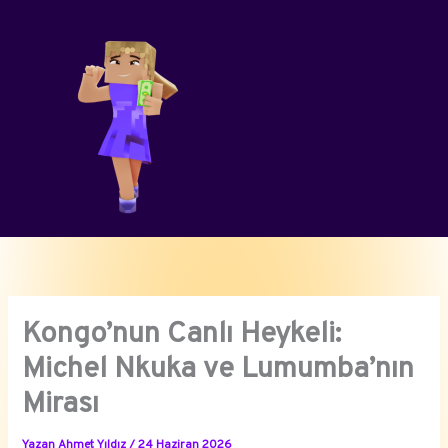
İçeriğe
atla
Kongo’nun Canlı Heykeli:
Michel Nkuka ve Lumumba’nın
Mirası
Yazan
Ahmet Yıldız
/
24 Haziran 2026