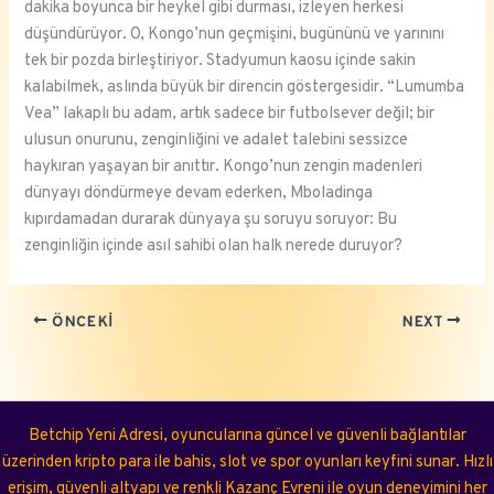
dakika boyunca bir heykel gibi durması, izleyen herkesi
düşündürüyor. O, Kongo’nun geçmişini, bugününü ve yarınını
tek bir pozda birleştiriyor. Stadyumun kaosu içinde sakin
kalabilmek, aslında büyük bir direncin göstergesidir. “Lumumba
Vea” lakaplı bu adam, artık sadece bir futbolsever değil; bir
ulusun onurunu, zenginliğini ve adalet talebini sessizce
haykıran yaşayan bir anıttır. Kongo’nun zengin madenleri
dünyayı döndürmeye devam ederken, Mboladinga
kıpırdamadan durarak dünyaya şu soruyu soruyor: Bu
zenginliğin içinde asıl sahibi olan halk nerede duruyor?
ÖNCEKI
NEXT
Betchip Yeni Adresi, oyuncularına güncel ve güvenli bağlantılar
üzerinden kripto para ile bahis, slot ve spor oyunları keyfini sunar. Hızlı
erişim, güvenli altyapı ve renkli Kazanç Evreni ile oyun deneyimini her