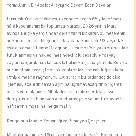
Yarım Asırlık Bir Adalet Arayışı ve Devam Eden Davalar
Lumumba’nın katledilmesi, üzerinden geçen 65 yıla rağmen
hâlâ kapanmamış bir toplumsal yaradır. 2026 yılının Mart
ayında Belçika yargısından gelen tarihi bir karar, bu meselenin
ne kadar güncel olduğunu bir kez daha kanıtladı. 93 yaşındaki
eski diplomat Etienne Davignon, Lumumba’nın yasa dışı şekilde
tutuklanması ve nakledilmesindeki rolü sebebiyle “savaş
suçlarına iştirak” suçlamasıyla hakim karşısına çıkarıldı. Belçika
hükümetinin geçmişte bu olaydaki ahlaki sorumluluğunu kabul
etmiş olmasına rağmen, hukuki sürecin bu kadar geç de olsa
işlemesi, adaletin zaman aşımına uğramayacağının bir işareti
olarak yorumlanıyor. Mboladinga’nın tribünlerdeki sessiz
duruşu, işte bu bitmeyen adalet arayışının ve unutulmayan bir
hafızanın simgesi haline gelmiştir.
Kongo’nun Maden Zenginliği ve Bitmeyen Çelişkiler
Mboladinga’nın verdiği mesajın bugünkü karşılığı, Kongo’nun