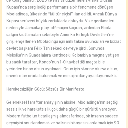
de kolay olmadı. 2025’te Fas’ta düzenlenen Afrika Uluslar
Kupası’nda sergilediği performansla bir fenomene dönüşen
Mboladinga, ülkesinde “kültür elçisi” ilan edildi. Ancak Dünya
Kupası serüveni büyük zorluklarla doluydu. Vize gecikmeleri
nedeniyle Jamaika play-off maçını kaçıran, ardından Ebola
salgını kısıtlamaları sebebiyle Amerika Birleşik Devletleri’ne
girişi engellenen Mboladinga için milli takım oyuncuları ve bizzat
devlet başkanı Félix Tshisekedi devreye girdi. Sonunda
Meksika’nın Guadalajara kentindeki Kolombiya maçına yetişen
bu sadık taraftar, Kongo’nun 1-0 kaybettiği maçta bile
yerinden bir an olsun ayrılmadı. Onun için skor ne olursa olsun,
önemli olan orada bulunmak ve mesajını dünyaya duyurmaktı.
Hareketsizliğin Gücü: Sözsüz Bir Manifesto
Geleneksel taraftar anlayışının aksine, Mboladinga’nın seçtiği
sessizlik ve hareketsizlik çok daha güçlü bir gürültü yaratıyor.
Modern futbolun ticarileşmiş atmosferinde, bir insanın sadece
geçmişini onurlandırmak ve halkının hikayesini anlatmak için 90