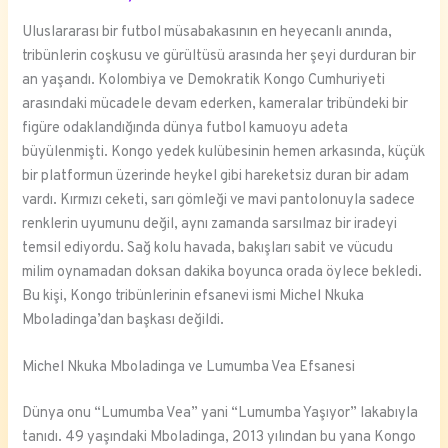
Uluslararası bir futbol müsabakasının en heyecanlı anında,
tribünlerin coşkusu ve gürültüsü arasında her şeyi durduran bir
an yaşandı. Kolombiya ve Demokratik Kongo Cumhuriyeti
arasındaki mücadele devam ederken, kameralar tribündeki bir
figüre odaklandığında dünya futbol kamuoyu adeta
büyülenmişti. Kongo yedek kulübesinin hemen arkasında, küçük
bir platformun üzerinde heykel gibi hareketsiz duran bir adam
vardı. Kırmızı ceketi, sarı gömleği ve mavi pantolonuyla sadece
renklerin uyumunu değil, aynı zamanda sarsılmaz bir iradeyi
temsil ediyordu. Sağ kolu havada, bakışları sabit ve vücudu
milim oynamadan doksan dakika boyunca orada öylece bekledi.
Bu kişi, Kongo tribünlerinin efsanevi ismi Michel Nkuka
Mboladinga’dan başkası değildi.
Michel Nkuka Mboladinga ve Lumumba Vea Efsanesi
Dünya onu “Lumumba Vea” yani “Lumumba Yaşıyor” lakabıyla
tanıdı. 49 yaşındaki Mboladinga, 2013 yılından bu yana Kongo