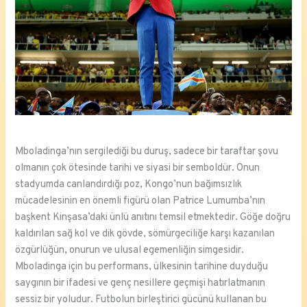
Mboladinga’nın sergilediği bu duruş, sadece bir taraftar şovu
olmanın çok ötesinde tarihi ve siyasi bir semboldür. Onun
stadyumda canlandırdığı poz, Kongo’nun bağımsızlık
mücadelesinin en önemli figürü olan Patrice Lumumba’nın
başkent Kinşasa’daki ünlü anıtını temsil etmektedir. Göğe doğru
kaldırılan sağ kol ve dik gövde, sömürgeciliğe karşı kazanılan
özgürlüğün, onurun ve ulusal egemenliğin simgesidir.
Mboladinga için bu performans, ülkesinin tarihine duyduğu
saygının bir ifadesi ve genç nesillere geçmişi hatırlatmanın
sessiz bir yoludur. Futbolun birleştirici gücünü kullanan bu