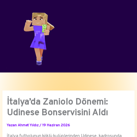
İçeriğe
atla
İtalya’da Zaniolo Dönemi:
Udinese Bonservisini Aldı
Yazan
Ahmet Yıldız
/
19 Haziran 2026
İtalya futbolunun köklü kulüplerinden Udinese, kadrosunda