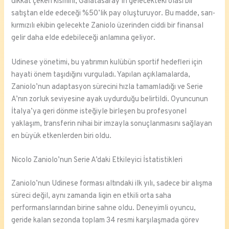
dikkat çeken kısmını, Galatasaray’ın gelecekteki olası bir
satıştan elde edeceği %50’lik pay oluşturuyor. Bu madde, sarı-
kırmızılı ekibin gelecekte Zaniolo üzerinden ciddi bir finansal
gelir daha elde edebileceği anlamına geliyor.
Udinese yönetimi, bu yatırımın kulübün sportif hedefleri için
hayati önem taşıdığını vurguladı. Yapılan açıklamalarda,
Zaniolo’nun adaptasyon sürecini hızla tamamladığı ve Serie
A’nın zorluk seviyesine ayak uydurduğu belirtildi. Oyuncunun
İtalya’ya geri dönme isteğiyle birleşen bu profesyonel
yaklaşım, transferin nihai bir imzayla sonuçlanmasını sağlayan
en büyük etkenlerden biri oldu.
Nicolo Zaniolo’nun Serie A’daki Etkileyici İstatistikleri
Zaniolo’nun Udinese forması altındaki ilk yılı, sadece bir alışma
süreci değil, aynı zamanda ligin en etkili orta saha
performanslarından birine sahne oldu. Deneyimli oyuncu,
geride kalan sezonda toplam 34 resmi karşılaşmada görev