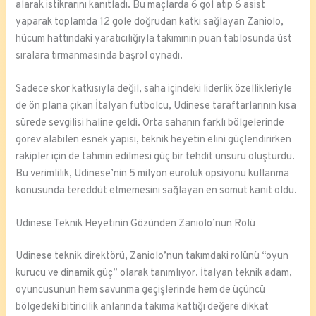
alarak istikrarını kanıtladı. Bu maçlarda 6 gol atıp 6 asist
yaparak toplamda 12 gole doğrudan katkı sağlayan Zaniolo,
hücum hattındaki yaratıcılığıyla takımının puan tablosunda üst
sıralara tırmanmasında başrol oynadı.
Sadece skor katkısıyla değil, saha içindeki liderlik özellikleriyle
de ön plana çıkan İtalyan futbolcu, Udinese taraftarlarının kısa
sürede sevgilisi haline geldi. Orta sahanın farklı bölgelerinde
görev alabilen esnek yapısı, teknik heyetin elini güçlendirirken
rakipler için de tahmin edilmesi güç bir tehdit unsuru oluşturdu.
Bu verimlilik, Udinese’nin 5 milyon euroluk opsiyonu kullanma
konusunda tereddüt etmemesini sağlayan en somut kanıt oldu.
Udinese Teknik Heyetinin Gözünden Zaniolo’nun Rolü
Udinese teknik direktörü, Zaniolo’nun takımdaki rolünü “oyun
kurucu ve dinamik güç” olarak tanımlıyor. İtalyan teknik adam,
oyuncusunun hem savunma geçişlerinde hem de üçüncü
bölgedeki bitiricilik anlarında takıma kattığı değere dikkat