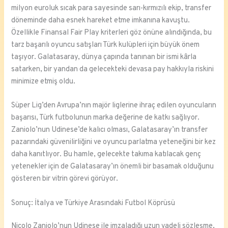
milyon euroluk sıcak para sayesinde sarı-kırmızılı ekip, transfer
döneminde daha esnek hareket etme imkanına kavuştu.
Özellikle Finansal Fair Play kriterleri göz önüne alındığında, bu
tarz başarılı oyuncu satışları Türk kulüpleri için büyük önem
taşıyor. Galatasaray, dünya çapında tanınan bir ismi kârla
satarken, bir yandan da gelecekteki devasa pay hakkıyla riskini
minimize etmiş oldu.
Süper Lig’den Avrupa’nın majör liglerine ihraç edilen oyuncuların
başarısı, Türk futbolunun marka değerine de katkı sağlıyor.
Zaniolo’nun Udinese’de kalıcı olması, Galatasaray’ın transfer
pazarındaki güvenilirliğini ve oyuncu parlatma yeteneğini bir kez
daha kanıtlıyor. Bu hamle, gelecekte takıma katılacak genç
yetenekler için de Galatasaray’ın önemli bir basamak olduğunu
gösteren bir vitrin görevi görüyor.
Sonuç: İtalya ve Türkiye Arasındaki Futbol Köprüsü
Nicolo Zaniolo’nun Udinese ile imzaladığı uzun vadeli sözleşme,