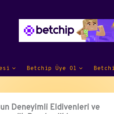
esi
Betchip Üye Ol
Betch
un Deneyimli Eldivenleri ve