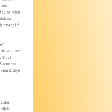
oyunun
etaylarından
akikası
bir negatif
men
rin yedi net
turnuva
. Savunma
mkansız diye
crübeli
tığı bu