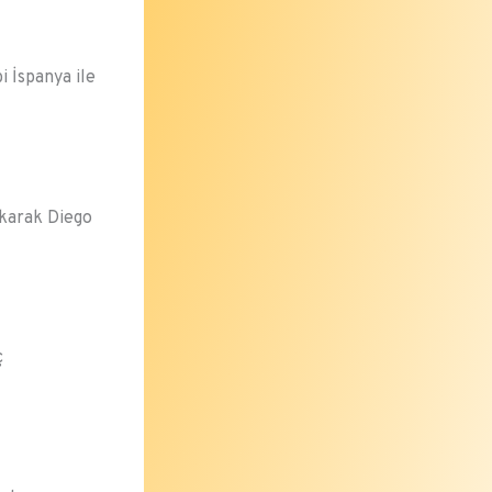
 İspanya ile
ıkarak Diego
ç