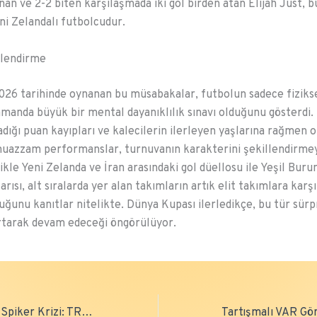
nan ve 2-2 biten karşılaşmada iki gol birden atan Elijah Just, b
eni Zelandalı futbolcudur.
lendirme
026 tarihinde oynanan bu müsabakalar, futbolun sadece fizikse
zamanda büyük bir mental dayanıklılık sınavı olduğunu gösterdi. 
adığı puan kayıpları ve kalecilerin ilerleyen yaşlarına rağmen 
muazzam performanslar, turnuvanın karakterini şekillendirm
ikle Yeni Zelanda ve İran arasındaki gol düellosu ile Yeşil Buru
ısı, alt sıralarda yer alan takımların artık elit takımlara karş
duğunu kanıtlar nitelikte. Dünya Kupası ilerledikçe, bu tür sürp
rtarak devam edeceği öngörülüyor.
Dünya Kupası’nda Spiker Krizi: TRT’den Sert Karar