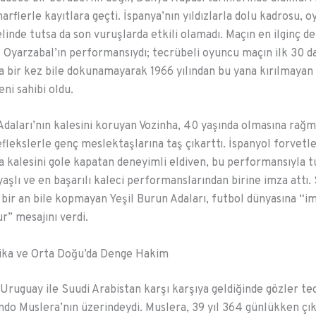
harflerle kayıtlara geçti. İspanya’nın yıldızlarla dolu kadrosu, 
linde tutsa da son vuruşlarda etkili olamadı. Maçın en ilginç d
el Oyarzabal’ın performansıydı; tecrübeli oyuncu maçın ilk 30 d
 bir kez bile dokunamayarak 1966 yılından bu yana kırılmayan 
eni sahibi oldu.
Adaları’nın kalesini koruyan Vozinha, 40 yaşında olmasına rağ
eflekslerle genç meslektaşlarına taş çıkarttı. İspanyol forvetle
 kalesini gole kapatan deneyimli eldiven, bu performansıyla 
 yaşlı ve en başarılı kaleci performanslarından birine imza attı
n bir an bile kopmayan Yeşil Burun Adaları, futbol dünyasına “i
r” mesajını verdi.
ka ve Orta Doğu’da Denge Hakim
Uruguay ile Suudi Arabistan karşı karşıya geldiğinde gözler te
ndo Muslera’nın üzerindeydi. Muslera, 39 yıl 364 günlükken çık