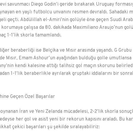
evi savunmacı Diego Godin’i geride bırakarak Uruguay forması
ynayan en yaşlı futbolcu unvanını resmen devraldı. Sahadaki m
eli geçti. Abdülillah el-Amiri’nin golüyle öne geçen Suudi Arab
korumaya çalışsa da 80. dakikada Maximiliano Araujo’nun gol
aç 1-1’lik skorla tamamlandı.
diğer beraberliği ise Belçika ve Mısır arasında yaşandı. G Grubu
de Mısır, Emam Ashour’un ayağından bulduğu golle umutlansa 
’nin kendi kalesine attığı talihsiz gol maçın skorunu belirledi
dan 1-1’lik beraberlikle ayrılarak gruptaki iddialarını bir sonr
hine Geçen Özel Başarılar
oynanan İran ve Yeni Zelanda mücadelesi, 2-2’lik skorla sonuç
edeyse her gol ve asist yeni bir rekorun kapısını araladı. Bu k
ikkat çekici başarıları şu şekilde sıralayabiliriz: