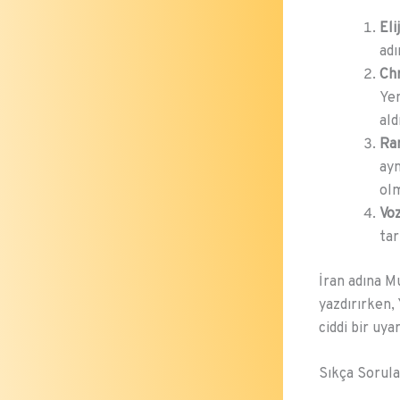
Eli
adı
Ch
Yen
ald
Ra
ayn
olm
Voz
tar
İran adına M
yazdırırken, 
ciddi bir uyar
Sıkça Sorula