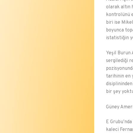
olarak altın 
kontrolünü e
biri ise Mik
boyunca topa
istatistiğin y
Yeşil Burun 
sergilediği r
pozisyonunda
tarihinin en
disiplininde
bir şey yoktu
Güney Ameri
E Grubu’nda 
kaleci Ferna