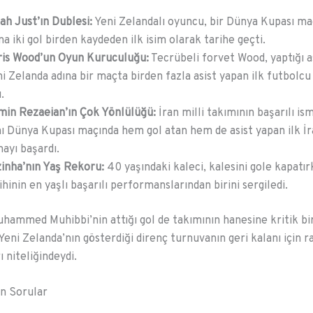
jah Just’ın Dublesi:
Yeni Zelandalı oyuncu, bir Dünya Kupası ma
na iki gol birden kaydeden ilk isim olarak tarihe geçti.
ris Wood’un Oyun Kuruculuğu:
Tecrübeli forvet Wood, yaptığı a
i Zelanda adına bir maçta birden fazla asist yapan ilk futbolcu
ı.
min Rezaeian’ın Çok Yönlülüğü:
İran milli takımının başarılı is
ı Dünya Kupası maçında hem gol atan hem de asist yapan ilk İr
ayı başardı.
inha’nın Yaş Rekoru:
40 yaşındaki kaleci, kalesini gole kapatı
ihinin en yaşlı başarılı performanslarından birini sergiledi.
uhammed Muhibbi’nin attığı gol de takımının hanesine kritik bi
Yeni Zelanda’nın gösterdiği direnç turnuvanın geri kalanı için r
ı niteliğindeydi.
n Sorular