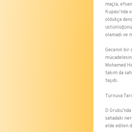
maçla, efsan
Kupası’nda o
oldukça deng
üstünlüğünü 
olamadı ve m
Gecenin bir 
mücadelesin
Mohamed Hany
takım da saha
taşıdı.
Turnuva Tari
D Grubu’nda 
sahadaki ner
elde edilen d