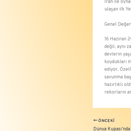
İran ile oyna
ulaşan ilk Y
Genel Değer
16 Haziran 2
değil, aynı 
devlerin yaş
koydukları 
ediyor. Özell
savunma başar
hazırlıklı ol
rekorların a
ÖNCEKI