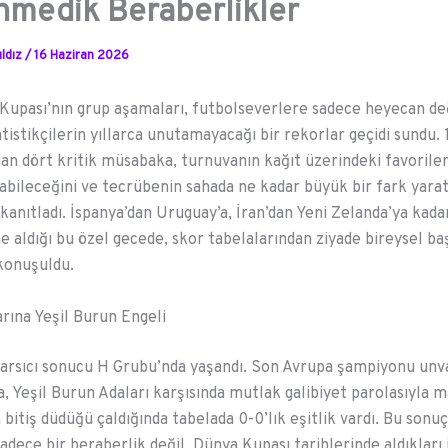
nmedik Beraberlikler
ldız
/
16 Haziran 2026
upası’nın grup aşamaları, futbolseverlere sadece heyecan değ
tistikçilerin yıllarca unutamayacağı bir rekorlar geçidi sundu.
an dört kritik müsabaka, turnuvanın kağıt üzerindeki favoriler
abileceğini ve tecrübenin sahada ne kadar büyük bir fark yarat
 kanıtladı. İspanya’dan Uruguay’a, İran’dan Yeni Zelanda’ya kad
e aldığı bu özel gecede, skor tabelalarından ziyade bireysel ba
 konuşuldu.
rına Yeşil Burun Engeli
arsıcı sonucu H Grubu’nda yaşandı. Son Avrupa şampiyonu unv
a, Yeşil Burun Adaları karşısında mutlak galibiyet parolasıyla m
bitiş düdüğü çaldığında tabelada 0-0’lık eşitlik vardı. Bu sonuç
sadece bir beraberlik değil, Dünya Kupası tarihlerinde aldıkları 