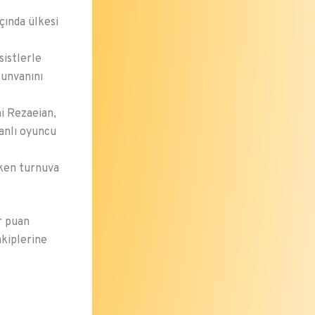
çında ülkesi
sistlerle
 unvanını
mi Rezaeian,
anlı oyuncu
rken turnuva
r puan
akiplerine