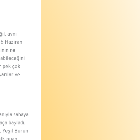
il, aynı
 16 Haziran
inin ne
abileceğini
ar pek çok
şarılar ve
anıyla sahaya
aça başladı.
, Yeşil Burun
ilk puan