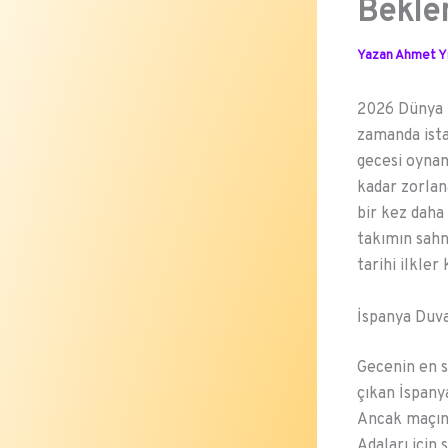
Bekle
Yazan
Ahmet Yı
2026 Dünya K
zamanda ista
gecesi oynan
kadar zorlan
bir kez daha
takımın sahn
tarihi ilkler
İspanya Duva
Gecenin en s
çıkan İspany
Ancak maçın 
Adaları için 