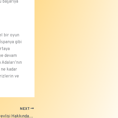
u başarıya
l bir oyun
İspanya gibi
ortaya
eye devam
n Adaları’nın
ı ne kadar
rizlerin ve
NEXT
Tartışmalı VAR Görevlisi Hakkında Disiplin Kararı Açıklandı