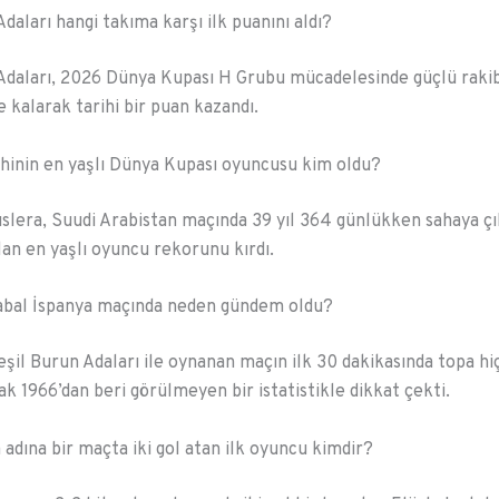
daları hangi takıma karşı ilk puanını aldı?
Adaları, 2026 Dünya Kupası H Grubu mücadelesinde güçlü rakibi
 kalarak tarihi bir puan kazandı.
hinin en yaşlı Dünya Kupası oyuncusu kim oldu?
lera, Suudi Arabistan maçında 39 yıl 364 günlükken sahaya ç
olan en yaşlı oyuncu rekorunu kırdı.
abal İspanya maçında neden gündem oldu?
eşil Burun Adaları ile oynanan maçın ilk 30 dakikasında topa hi
 1966’dan beri görülmeyen bir istatistikle dikkat çekti.
 adına bir maçta iki gol atan ilk oyuncu kimdir?