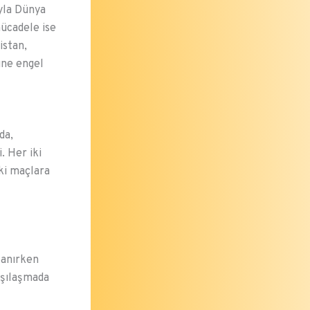
yla Dünya
ücadele ise
istan,
üne engel
da,
. Her iki
aki maçlara
lanırken
arşılaşmada