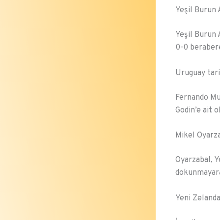
Yeşil Burun A
Yeşil Burun 
0-0 berabere
Uruguay tari
Fernando Mus
Godin’e ait 
Mikel Oyarz
Oyarzabal, Y
dokunmayarak
Yeni Zelanda