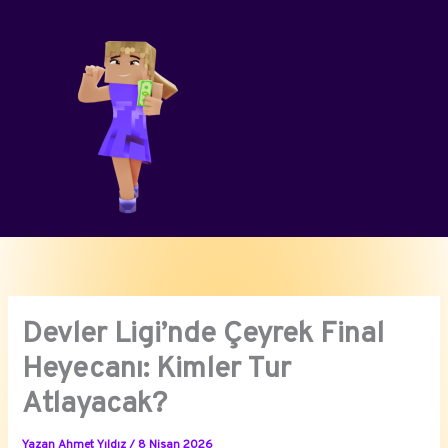
İçeriğe
atla
Devler Ligi’nde Çeyrek Final
Heyecanı: Kimler Tur
Atlayacak?
Yazan
Ahmet Yıldız
/
8 Nisan 2026