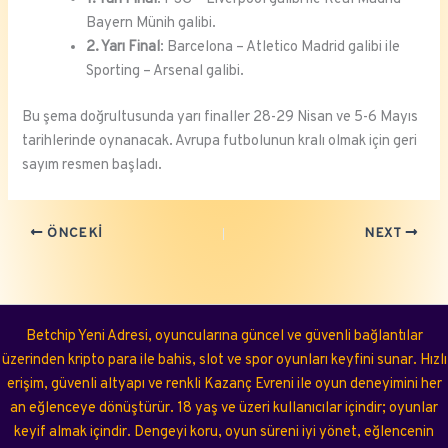
Bayern Münih galibi.
2. Yarı Final
: Barcelona – Atletico Madrid galibi ile
Sporting – Arsenal galibi.
Bu şema doğrultusunda yarı finaller 28-29 Nisan ve 5-6 Mayıs
tarihlerinde oynanacak. Avrupa futbolunun kralı olmak için geri
sayım resmen başladı.
ÖNCEKI
NEXT
Betchip Yeni Adresi, oyuncularına güncel ve güvenli bağlantılar
üzerinden kripto para ile bahis, slot ve spor oyunları keyfini sunar. Hızlı
erişim, güvenli altyapı ve renkli Kazanç Evreni ile oyun deneyimini her
an eğlenceye dönüştürür. 18 yaş ve üzeri kullanıcılar içindir; oyunlar
keyif almak içindir. Dengeyi koru, oyun süreni iyi yönet, eğlencenin