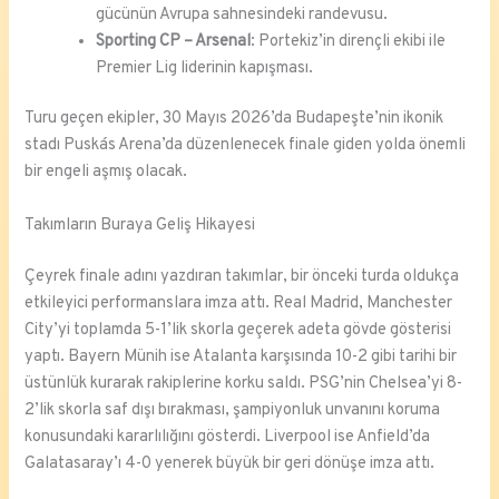
gücünün Avrupa sahnesindeki randevusu.
Sporting CP – Arsenal
: Portekiz’in dirençli ekibi ile
Premier Lig liderinin kapışması.
Turu geçen ekipler, 30 Mayıs 2026’da Budapeşte’nin ikonik
stadı Puskás Arena’da düzenlenecek finale giden yolda önemli
bir engeli aşmış olacak.
Takımların Buraya Geliş Hikayesi
Çeyrek finale adını yazdıran takımlar, bir önceki turda oldukça
etkileyici performanslara imza attı. Real Madrid, Manchester
City’yi toplamda 5-1’lik skorla geçerek adeta gövde gösterisi
yaptı. Bayern Münih ise Atalanta karşısında 10-2 gibi tarihi bir
üstünlük kurarak rakiplerine korku saldı. PSG’nin Chelsea’yi 8-
2’lik skorla saf dışı bırakması, şampiyonluk unvanını koruma
konusundaki kararlılığını gösterdi. Liverpool ise Anfield’da
Galatasaray’ı 4-0 yenerek büyük bir geri dönüşe imza attı.