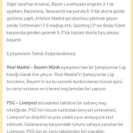
Diğer taraftan Arsenal, Bayer Leverkusen engelini 3-1 ile
aşarken; Barcelona, Newcastle karşısında 8-3’lük skorla gövde
gösterisi yaptı. Atletico Madrid gol düellosu şeklinde geçen
seride Tottenham’ı 7-5 mağlup etti. Sporting CP ise Bodo/Glimt
karşısında geriden gelerek 5-3’lük toplam skorla turu almayı
başardı.
Eşleşmelerin Teknik Değerlendirmesi
Real Madrid – Bayern Münih
eşleşmesi tam bir Şampiyonlar Ligi
klasiği olarak öne çıkıyor. Real Madrid’in Şampiyonlar Ligi
tecrübesi, Bayern’in ise bu sezonki durdurulamaz hücum gücü
bu seriyi sezonun en izlenesi maçlarından biri yapıyor.
PSG – Liverpool
mücadelesi taktiksel bir satranç maçı
niteliğinde. PSG’nin hücum hattındaki bireysel yetenekleri,
Liverpool’un disiplinli ve pres odaklı oyun anlayışıyla test
edilecek. Galatasaray karşısındaki ruhunu sahaya yansıtan bir
Liverpool, PSG için en zorlu rakiplerden biri olacaktır.