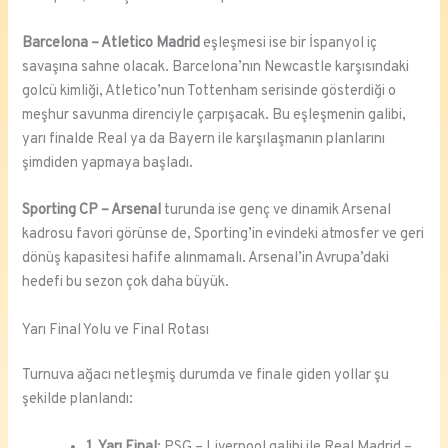
Barcelona – Atletico Madrid
eşleşmesi ise bir İspanyol iç
savaşına sahne olacak. Barcelona’nın Newcastle karşısındaki
golcü kimliği, Atletico’nun Tottenham serisinde gösterdiği o
meşhur savunma direnciyle çarpışacak. Bu eşleşmenin galibi,
yarı finalde Real ya da Bayern ile karşılaşmanın planlarını
şimdiden yapmaya başladı.
Sporting CP – Arsenal
turunda ise genç ve dinamik Arsenal
kadrosu favori görünse de, Sporting’in evindeki atmosfer ve geri
dönüş kapasitesi hafife alınmamalı. Arsenal’in Avrupa’daki
hedefi bu sezon çok daha büyük.
Yarı Final Yolu ve Final Rotası
Turnuva ağacı netleşmiş durumda ve finale giden yollar şu
şekilde planlandı:
1. Yarı Final
: PSG – Liverpool galibi ile Real Madrid –