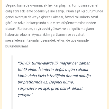
Beşinci kümede oynanacak her karşılaşma, turnuvanın genel
gidişatını etkileme potansiyeline sahip. Puan eşitliği durumunda
genel averajın devreye girecek olması, favori takımların zayıf
görülen rakipler karşısında bile vites düşürmemesine neden
olacak. Bu durum, seyir zevki yüksek ve bol gollü maçların
habercisi olabilir. Ayrıca, iklim şartlarının ve seyahat
mesafelerinin takımlar üzerindeki etkisi de göz önünde
bulundurulmalı.
“Büyük turnuvalarda ilk maçlar her zaman
tehlikelidir. İsimlerin değil, o gün sahada
kimin daha fazla istediğinin önemli olduğu
bir platformdayız. Beşinci küme,
sürprizlere en açık grup olarak dikkat
çekiyor.”