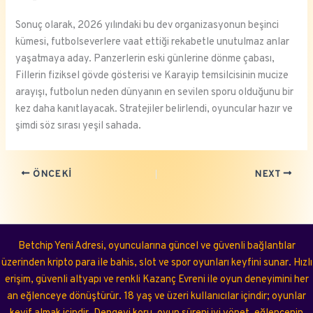
Sonuç olarak, 2026 yılındaki bu dev organizasyonun beşinci
kümesi, futbolseverlere vaat ettiği rekabetle unutulmaz anlar
yaşatmaya aday. Panzerlerin eski günlerine dönme çabası,
Fillerin fiziksel gövde gösterisi ve Karayip temsilcisinin mucize
arayışı, futbolun neden dünyanın en sevilen sporu olduğunu bir
kez daha kanıtlayacak. Stratejiler belirlendi, oyuncular hazır ve
şimdi söz sırası yeşil sahada.
ÖNCEKI
NEXT
Betchip Yeni Adresi, oyuncularına güncel ve güvenli bağlantılar
üzerinden kripto para ile bahis, slot ve spor oyunları keyfini sunar. Hızlı
erişim, güvenli altyapı ve renkli Kazanç Evreni ile oyun deneyimini her
an eğlenceye dönüştürür. 18 yaş ve üzeri kullanıcılar içindir; oyunlar