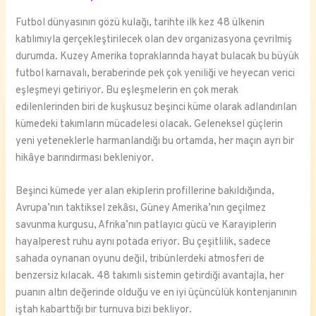
Futbol dünyasının gözü kulağı, tarihte ilk kez 48 ülkenin
katılımıyla gerçekleştirilecek olan dev organizasyona çevrilmiş
durumda. Kuzey Amerika topraklarında hayat bulacak bu büyük
futbol karnavalı, beraberinde pek çok yeniliği ve heyecan verici
eşleşmeyi getiriyor. Bu eşleşmelerin en çok merak
edilenlerinden biri de kuşkusuz beşinci küme olarak adlandırılan
kümedeki takımların mücadelesi olacak. Geleneksel güçlerin
yeni yeteneklerle harmanlandığı bu ortamda, her maçın ayrı bir
hikâye barındırması bekleniyor.
Beşinci kümede yer alan ekiplerin profillerine bakıldığında,
Avrupa’nın taktiksel zekâsı, Güney Amerika’nın geçilmez
savunma kurgusu, Afrika’nın patlayıcı gücü ve Karayiplerin
hayalperest ruhu aynı potada eriyor. Bu çeşitlilik, sadece
sahada oynanan oyunu değil, tribünlerdeki atmosferi de
benzersiz kılacak. 48 takımlı sistemin getirdiği avantajla, her
puanın altın değerinde olduğu ve en iyi üçüncülük kontenjanının
iştah kabarttığı bir turnuva bizi bekliyor.