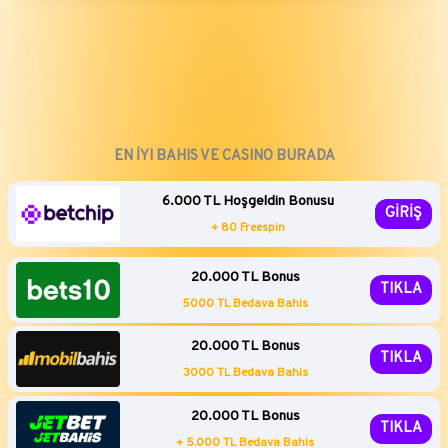
EN İYI BAHIS VE CASINO BURADA
6.000 TL Hoşgeldin Bonusu
GİRİŞ
+ 80 Freespin
20.000 TL Bonus
TIKLA
5000 TL Bedava Bahis
20.000 TL Bonus
TIKLA
3000 TL Bedava Bahis
20.000 TL Bonus
TIKLA
+ 5.000 TL Bedava Bahis