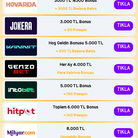
3000 TL %300 Bonus
TIKLA
+ 3000 TL Bedava Bahis
3.000 TL Bonus
TIKLA
+ 50 Freespin
Hoş Geldin Bonusu 5.000 TL
TIKLA
+ 500 TL Bedava Bahis
Her Ay 4.000 TL
TIKLA
Para Yatırma Bonusu
5.000 TL Bonus
TIKLA
+ 150 Freespin
Toplam 6.000 TL Bonus
TIKLA
+ 100 Freespin
8.000 TL
TIKLA
Hoşgeldin Bonusu