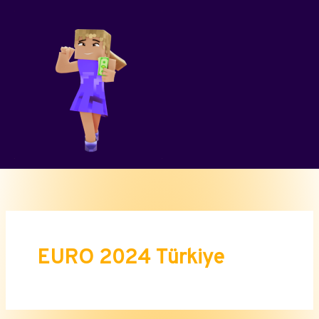
İçeriğe
atla
EURO 2024 Türkiye