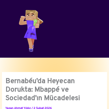
İçeriğe
atla
Bernabéu’da Heyecan
Dorukta: Mbappé ve
Sociedad’ın Mücadelesi
Yazan
Ahmet Yıldız
/
2 Şubat 2026