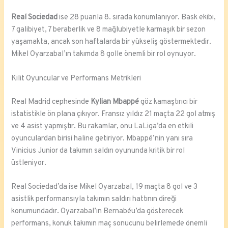
Real Sociedad
ise 28 puanla 8. sırada konumlanıyor. Bask ekibi,
7 galibiyet, 7 beraberlik ve 8 mağlubiyetle karmaşık bir sezon
yaşamakta, ancak son haftalarda bir yükseliş göstermektedir.
Mikel Oyarzabal’ın takımda 8 golle önemli bir rol oynuyor.
Kilit Oyuncular ve Performans Metrikleri
Real Madrid cephesinde
Kylian Mbappé
göz kamaştırıcı bir
istatistikle ön plana çıkıyor. Fransız yıldız 21 maçta 22 gol atmış
ve 4 asist yapmıştır. Bu rakamlar, onu LaLiga’da en etkili
oyunculardan birisi haline getiriyor. Mbappé’nin yanı sıra
Vinicius Junior da takımın saldırı oyununda kritik bir rol
üstleniyor.
Real Sociedad’da ise Mikel Oyarzabal, 19 maçta 8 gol ve 3
asistlik performansıyla takımın saldırı hattının direği
konumundadır. Oyarzabal’ın Bernabéu’da gösterecek
performans, konuk takımın maç sonucunu belirlemede önemli