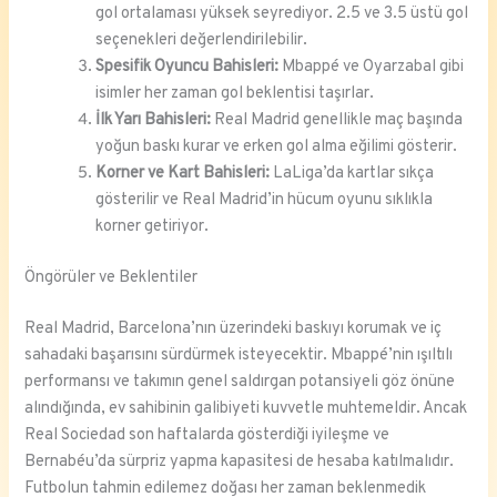
gol ortalaması yüksek seyrediyor. 2.5 ve 3.5 üstü gol
seçenekleri değerlendirilebilir.
Spesifik Oyuncu Bahisleri:
Mbappé ve Oyarzabal gibi
isimler her zaman gol beklentisi taşırlar.
İlk Yarı Bahisleri:
Real Madrid genellikle maç başında
yoğun baskı kurar ve erken gol alma eğilimi gösterir.
Korner ve Kart Bahisleri:
LaLiga’da kartlar sıkça
gösterilir ve Real Madrid’in hücum oyunu sıklıkla
korner getiriyor.
Öngörüler ve Beklentiler
Real Madrid, Barcelona’nın üzerindeki baskıyı korumak ve iç
sahadaki başarısını sürdürmek isteyecektir. Mbappé’nin ışıltılı
performansı ve takımın genel saldırgan potansiyeli göz önüne
alındığında, ev sahibinin galibiyeti kuvvetle muhtemeldir. Ancak
Real Sociedad son haftalarda gösterdiği iyileşme ve
Bernabéu’da sürpriz yapma kapasitesi de hesaba katılmalıdır.
Futbolun tahmin edilemez doğası her zaman beklenmedik