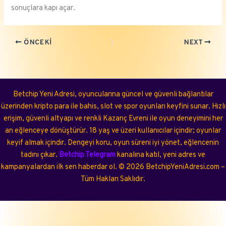
sonuçlara kapı açar.
ÖNCEKI
NEXT
Betchip Yeni Adresi, oyuncularına güncel ve güvenli bağlantılar
üzerinden kripto para ile bahis, slot ve spor oyunları keyfini sunar. Hızlı
erişim, güvenli altyapı ve renkli Kazanç Evreni ile oyun deneyimini her
an eğlenceye dönüştürür. 18 yaş ve üzeri kullanıcılar içindir; oyunlar
keyif almak içindir. Dengeyi koru, oyun süreni iyi yönet, eğlencenin
tadını çıkar.
Betchip Telegram
kanalına katıl, yeni adres ve
kampanyalardan ilk sen haberdar ol.
©
2026
BetchipYeniAdresi.com –
Tüm Hakları Saklıdır.