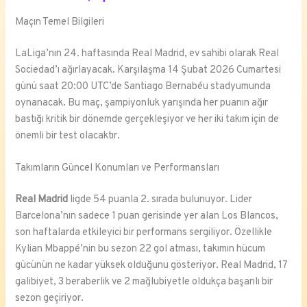
Maçın Temel Bilgileri
LaLiga’nın 24. haftasında Real Madrid, ev sahibi olarak Real
Sociedad’ı ağırlayacak. Karşılaşma 14 Şubat 2026 Cumartesi
günü saat 20:00 UTC’de Santiago Bernabéu stadyumunda
oynanacak. Bu maç, şampiyonluk yarışında her puanın ağır
bastığı kritik bir dönemde gerçekleşiyor ve her iki takım için de
önemli bir test olacaktır.
Takımların Güncel Konumları ve Performansları
Real Madrid
ligde 54 puanla 2. sırada bulunuyor. Lider
Barcelona’nın sadece 1 puan gerisinde yer alan Los Blancos,
son haftalarda etkileyici bir performans sergiliyor. Özellikle
Kylian Mbappé’nin bu sezon 22 gol atması, takımın hücum
gücünün ne kadar yüksek olduğunu gösteriyor. Real Madrid, 17
galibiyet, 3 beraberlik ve 2 mağlubiyetle oldukça başarılı bir
sezon geçiriyor.