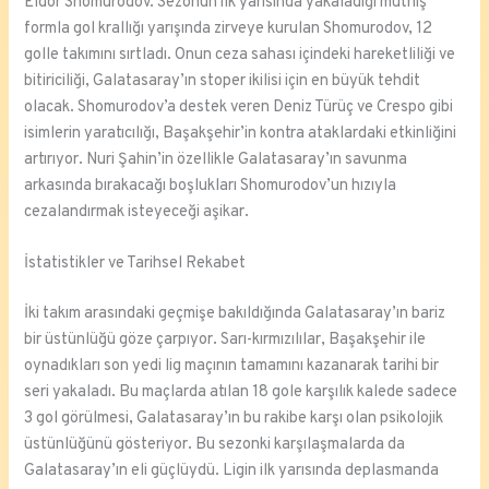
Eldor Shomurodov. Sezonun ilk yarısında yakaladığı müthiş
formla gol krallığı yarışında zirveye kurulan Shomurodov, 12
golle takımını sırtladı. Onun ceza sahası içindeki hareketliliği ve
bitiriciliği, Galatasaray’ın stoper ikilisi için en büyük tehdit
olacak. Shomurodov’a destek veren Deniz Türüç ve Crespo gibi
isimlerin yaratıcılığı, Başakşehir’in kontra ataklardaki etkinliğini
artırıyor. Nuri Şahin’in özellikle Galatasaray’ın savunma
arkasında bırakacağı boşlukları Shomurodov’un hızıyla
cezalandırmak isteyeceği aşikar.
İstatistikler ve Tarihsel Rekabet
İki takım arasındaki geçmişe bakıldığında Galatasaray’ın bariz
bir üstünlüğü göze çarpıyor. Sarı-kırmızılılar, Başakşehir ile
oynadıkları son yedi lig maçının tamamını kazanarak tarihi bir
seri yakaladı. Bu maçlarda atılan 18 gole karşılık kalede sadece
3 gol görülmesi, Galatasaray’ın bu rakibe karşı olan psikolojik
üstünlüğünü gösteriyor. Bu sezonki karşılaşmalarda da
Galatasaray’ın eli güçlüydü. Ligin ilk yarısında deplasmanda