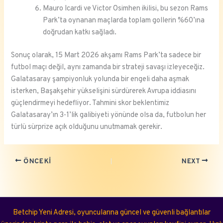
Mauro Icardi ve Victor Osimhen ikilisi, bu sezon Rams
Park’ta oynanan maçlarda toplam gollerin %60’ına
doğrudan katkı sağladı.
Sonuç olarak, 15 Mart 2026 akşamı Rams Park’ta sadece bir
futbol maçı değil, aynı zamanda bir strateji savaşı izleyeceğiz.
Galatasaray şampiyonluk yolunda bir engeli daha aşmak
isterken, Başakşehir yükselişini sürdürerek Avrupa iddiasını
güçlendirmeyi hedefliyor. Tahmini skor beklentimiz
Galatasaray’ın 3-1’lik galibiyeti yönünde olsa da, futbolun her
türlü sürprize açık olduğunu unutmamak gerekir.
ÖNCEKI
NEXT
Betchip Yeni Adresi, oyuncularına güncel ve güvenli bağlantılar