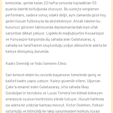
kırmızılılar, geride kalan 23 hafta sonunda topladıkları 55
puanla liderlik koltuğunda oturuyor. Bu süreçte sergilenen
performans, sadece sonuç odaklı değil, aynı zamanda göze hoş
gelen hücum futboluyla da destekleniyor. Ancak takımın bu
kusursuz görünen tablosunda deplasmanlardaki bazı ufak
sarsıntılar dikkat çekiyor. Ligdeki iki mağlubiyetini Kocaelispor
ve Konyaspor karşısında dış sahada alan Galatasaray, iç
sahada ise taraftarının oluşturduğu yoğun atmosferle adeta bir
kaleye dönüşmüş durumda.
Kadro Derinliği ve Yıldız İsimlerin Etkisi
Sarı-kırmızılı ekibin bu sezonki başarısının temelinde geniş ve
kaliteli kadro yapısı yatıyor. Kaleyi güvenilir ellere, Uğurcan
Çakır’a emanet eden Galatasaray, orta sahada İlkay
Gündoğan’ın tecrübesi ve Lucas Torreira’nın bitmek bilmeyen
enerjisiyle oyunun kontrolünü elinde tutuyor. Hücum hattında
ise adeta bir yıldızlar karması mevcut. Victor Osimhen, fiziksel
üstünlüğü ve bitiriciliği ile rakip savunmaların korkulu rüyası