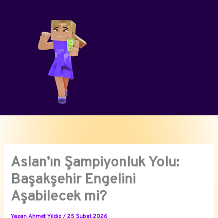
İçeriğe
atla
Aslan’ın Şampiyonluk Yolu:
Başakşehir Engelini
Aşabilecek mi?
Yazan
Ahmet Yıldız
/
25 Şubat 2026