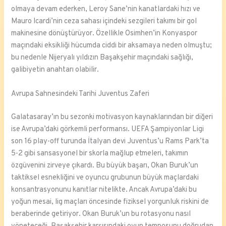
olmaya devam ederken, Leroy Sane’nin kanatlardaki hızı ve
Mauro Icardi’nin ceza sahası içindeki sezgileri takımı bir gol
makinesine dönüştürüyor. Özellikle Osimhen’in Konyaspor
maçındaki eksikliği hücumda ciddi bir aksamaya neden olmuştu;
bu nedenle Nijeryalı yıldızın Başakşehir maçındaki sağlığı,
galibiyetin anahtarı olabilir.
Avrupa Sahnesindeki Tarihi Juventus Zaferi
Galatasaray’ın bu sezonki motivasyon kaynaklarından bir diğeri
ise Avrupa’daki görkemli performansı. UEFA Şampiyonlar Ligi
son 16 play-off turunda İtalyan devi Juventus’u Rams Park’ta
5-2 gibi sansasyonel bir skorla mağlup etmeleri, takımın
özgüvenini zirveye çıkardı. Bu büyük başarı, Okan Buruk’un
taktiksel esnekliğini ve oyuncu grubunun büyük maçlardaki
konsantrasyonunu kanıtlar nitelikte. Ancak Avrupa’daki bu
yoğun mesai, lig maçları öncesinde fiziksel yorgunluk riskini de
beraberinde getiriyor. Okan Buruk’un bu rotasyonu nasıl