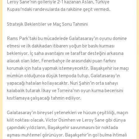
Leroy Sane’nin golleriyle 2-1 kazanan Aslan, Türkiye
Kupası’ndaki randevularda da rakibine geçit vermedi.
Stratejik Beklentiler ve Maç Sonu Tahmini
Rams Park’taki bu mücadelede Galatasaray’ın oyunu domine
etmesi ve ilk dakikadan itibaren yoğun bir baskı kurması
bekleniyor. İç saha avantajını ve taraftar desteğini arkasına
alacak olan lider, Fenerbahçe ile arasındaki puan farkını
korumak için hata yapmak istemeyecektir. Başakşehir ise maçı
mümkün olduğunca düşük tempoda tutup, Galatasaray’ın
yapacağı hataları kollayacaktır. Nuri Şahin’in orta sahayı
kalabalık tutarak İlkay ve Torreira’nın oyun kurma becerisini
kısıtlamaya çalışacağı tahmin ediliyor.
Galatasaray’ın bireysel yetenekleri ve hücum çeşitliliği, maçın
kilit noktası olacak. Victor Osimhen ve Leroy Sane gibi dünya
çapındaki yıldızların, Başakşehir savunmasını bir noktada
aşması muhtemel görünüyor. Başakşehir’in gol bulma ihtimali