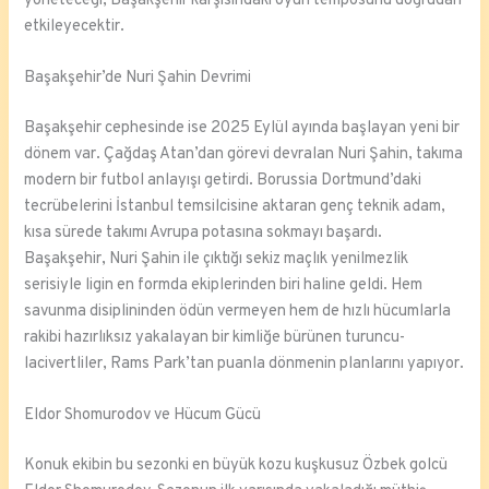
yöneteceği, Başakşehir karşısındaki oyun temposunu doğrudan
etkileyecektir.
Başakşehir’de Nuri Şahin Devrimi
Başakşehir cephesinde ise 2025 Eylül ayında başlayan yeni bir
dönem var. Çağdaş Atan’dan görevi devralan Nuri Şahin, takıma
modern bir futbol anlayışı getirdi. Borussia Dortmund’daki
tecrübelerini İstanbul temsilcisine aktaran genç teknik adam,
kısa sürede takımı Avrupa potasına sokmayı başardı.
Başakşehir, Nuri Şahin ile çıktığı sekiz maçlık yenilmezlik
serisiyle ligin en formda ekiplerinden biri haline geldi. Hem
savunma disiplininden ödün vermeyen hem de hızlı hücumlarla
rakibi hazırlıksız yakalayan bir kimliğe bürünen turuncu-
lacivertliler, Rams Park’tan puanla dönmenin planlarını yapıyor.
Eldor Shomurodov ve Hücum Gücü
Konuk ekibin bu sezonki en büyük kozu kuşkusuz Özbek golcü