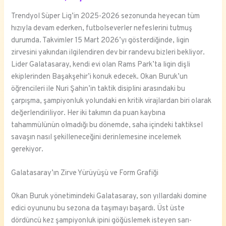
Trendyol Süper Lig’in 2025-2026 sezonunda heyecan tüm
hızıyla devam ederken, futbolseverler nefeslerini tutmuş
durumda. Takvimler 15 Mart 2026’yı gösterdiğinde, ligin
zirvesini yakından ilgilendiren dev bir randevu bizleri bekliyor.
Lider Galatasaray, kendi evi olan Rams Park’ta ligin dişli
ekiplerinden Başakşehir’i konuk edecek. Okan Buruk’un
öğrencileri ile Nuri Şahin’in taktik disiplini arasındaki bu
çarpışma, şampiyonluk yolundaki en kritik virajlardan biri olarak
değerlendiriliyor. Her iki takımın da puan kaybına
tahammülünün olmadığı bu dönemde, saha içindeki taktiksel
savaşın nasıl şekilleneceğini derinlemesine incelemek
gerekiyor.
Galatasaray’ın Zirve Yürüyüşü ve Form Grafiği
Okan Buruk yönetimindeki Galatasaray, son yıllardaki domine
edici oyununu bu sezona da taşımayı başardı. Üst üste
dördüncü kez şampiyonluk ipini göğüslemek isteyen sarı-