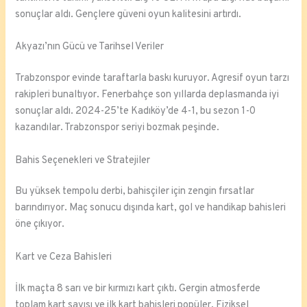
sonuçlar aldı. Gençlere güveni oyun kalitesini artırdı.
Akyazı’nın Gücü ve Tarihsel Veriler
Trabzonspor evinde taraftarla baskı kuruyor. Agresif oyun tarzı
rakipleri bunaltıyor. Fenerbahçe son yıllarda deplasmanda iyi
sonuçlar aldı. 2024-25’te Kadıköy’de 4-1, bu sezon 1-0
kazandılar. Trabzonspor seriyi bozmak peşinde.
Bahis Seçenekleri ve Stratejiler
Bu yüksek tempolu derbi, bahisçiler için zengin fırsatlar
barındırıyor. Maç sonucu dışında kart, gol ve handikap bahisleri
öne çıkıyor.
Kart ve Ceza Bahisleri
İlk maçta 8 sarı ve bir kırmızı kart çıktı. Gergin atmosferde
toplam kart sayısı ve ilk kart bahisleri popüler. Fiziksel